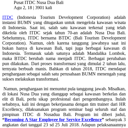
Agu 2, 18 |
3901 kali
ITDC
(Indonesia Tourism Development Corporation) adalah
instansi BUMN yang ditugaskan untuk mengelola kawasan wisata
di Indonesia. Saat ini, salah satu kawasan terkenal yang telah
dikelola oleh ITDC sejak tahun 70-an adalah Nusa Dua Bali.
Sebelumnya, ITDC bernama BTDC (Bali Tourism Development
Corporation). Namun, oleh karena tanggung jawabnya saat ini
bukan hanya di kawasan Bali, tapi juga berbagai kawasan di
Indonesia. Termasuk salah satunya adalah Mandalika Lombok,
maka BTDC berubah nama menjadi ITDC. Berbagai perubahan
pun dilakukan. Dari proses transformasi yang dimulai 2 tahun lalu,
ternyata berbuah manis. Bahkan di tahun 2018, ITDC mendapat
penghargaan sebagai salah satu perusahaan BUMN menengah yang
sukses melakukan transformasi.
Namun, penghargaan ini menuntut pula tanggung jawab. Misalkan,
di lokasi Nusa Dua yang dianggap sebagai kawasan berkelas dan
elit di Bali, perlu sikap profesional dari pengembangnya. Itulah
sebabnya, kali ini dengan bekerjasama dengan tim trainer dari HR
Excellency, dilaksanakan program seminar bagi seluruh staf dan
pimpinan ITDC di Nusadua Bali. Program ini diberi judul,
“
Becoming A Star Employee for Service Excellence
”
sebanyak 3
angkatan dari tanggal 23 sd 25 Juli 2018. Adapun pelaksanaannya