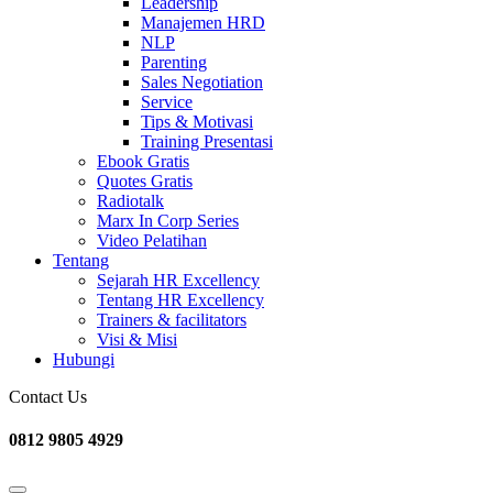
Leadership
Manajemen HRD
NLP
Parenting
Sales Negotiation
Service
Tips & Motivasi
Training Presentasi
Ebook Gratis
Quotes Gratis
Radiotalk
Marx In Corp Series
Video Pelatihan
Tentang
Sejarah HR Excellency
Tentang HR Excellency
Trainers & facilitators
Visi & Misi
Hubungi
Contact Us
0812 9805 4929