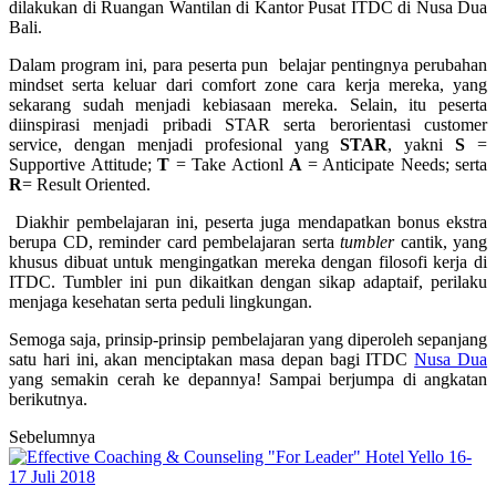
dilakukan di Ruangan Wantilan di Kantor Pusat ITDC di Nusa Dua
Bali.
Dalam program ini, para peserta pun belajar pentingnya perubahan
mindset serta keluar dari comfort zone cara kerja mereka, yang
sekarang sudah menjadi kebiasaan mereka. Selain, itu peserta
diinspirasi menjadi pribadi STAR serta berorientasi customer
service, dengan menjadi profesional yang
STAR
, yakni
S
=
Supportive Attitude;
T
= Take Actionl
A
= Anticipate Needs; serta
R
= Result Oriented.
Diakhir pembelajaran ini, peserta juga mendapatkan bonus ekstra
berupa CD, reminder card pembelajaran serta
tumbler
cantik, yang
khusus dibuat untuk mengingatkan mereka dengan filosofi kerja di
ITDC. Tumbler ini pun dikaitkan dengan sikap adaptaif, perilaku
menjaga kesehatan serta peduli lingkungan.
Semoga saja, prinsip-prinsip pembelajaran yang diperoleh sepanjang
satu hari ini, akan menciptakan masa depan bagi ITDC
Nusa Dua
yang semakin cerah ke depannya! Sampai berjumpa di angkatan
berikutnya.
Sebelumnya