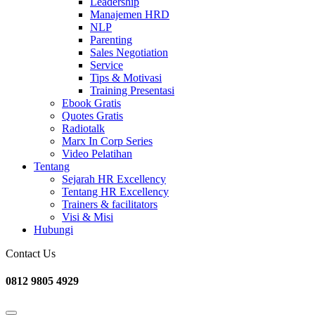
Leadership
Manajemen HRD
NLP
Parenting
Sales Negotiation
Service
Tips & Motivasi
Training Presentasi
Ebook Gratis
Quotes Gratis
Radiotalk
Marx In Corp Series
Video Pelatihan
Tentang
Sejarah HR Excellency
Tentang HR Excellency
Trainers & facilitators
Visi & Misi
Hubungi
Contact Us
0812 9805 4929