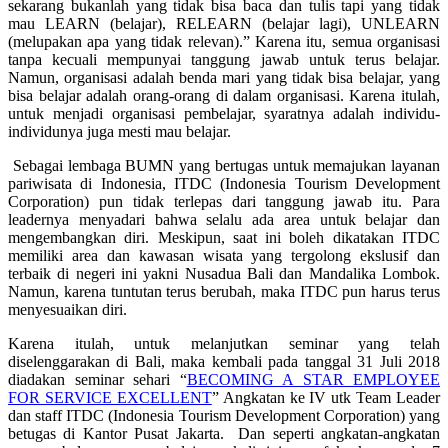
sekarang bukanlah yang tidak bisa baca dan tulis tapi yang tidak
mau LEARN (belajar), RELEARN (belajar lagi), UNLEARN
(melupakan apa yang tidak relevan).” Karena itu, semua organisasi
tanpa kecuali mempunyai tanggung jawab untuk terus belajar.
Namun, organisasi adalah benda mari yang tidak bisa belajar, yang
bisa belajar adalah orang-orang di dalam organisasi. Karena itulah,
untuk menjadi organisasi pembelajar, syaratnya adalah individu-
individunya juga mesti mau belajar.
Sebagai lembaga BUMN yang bertugas untuk memajukan layanan
pariwisata di Indonesia, ITDC (Indonesia Tourism Development
Corporation) pun tidak terlepas dari tanggung jawab itu. Para
leadernya menyadari bahwa selalu ada area untuk belajar dan
mengembangkan diri. Meskipun, saat ini boleh dikatakan ITDC
memiliki area dan kawasan wisata yang tergolong ekslusif dan
terbaik di negeri ini yakni Nusadua Bali dan Mandalika Lombok.
Namun, karena tuntutan terus berubah, maka ITDC pun harus terus
menyesuaikan diri.
Karena itulah, untuk melanjutkan seminar yang telah
diselenggarakan di Bali, maka kembali pada tanggal 31 Juli 2018
diadakan seminar sehari “
BECOMING A STAR EMPLOYEE
FOR SERVICE EXCELLENT
” Angkatan ke IV utk Team Leader
dan staff ITDC (Indonesia Tourism Development Corporation) yang
betugas di Kantor Pusat Jakarta.
Dan seperti angkatan-angkatan