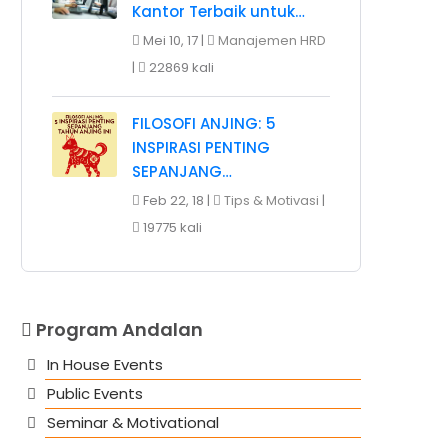
Kantor Terbaik untuk…
Mei 10, 17 |
Manajemen HRD
|
22869 kali
FILOSOFI ANJING: 5
INSPIRASI PENTING
SEPANJANG…
Feb 22, 18 |
Tips & Motivasi
|
19775 kali
Program Andalan
In House Events
Public Events
Seminar & Motivational