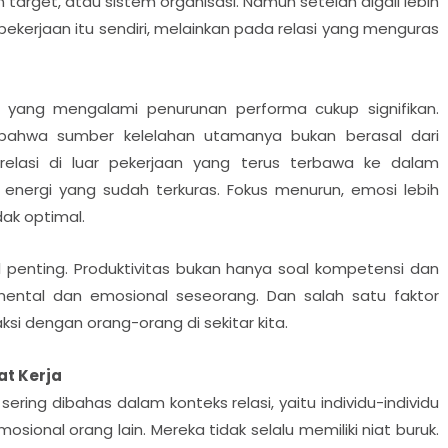
 target, atau sistem organisasi. Namun setelah digali lebih
pekerjaan itu sendiri, melainkan pada relasi yang menguras
ang mengalami penurunan performa cukup signifikan.
p bahwa sumber kelelahan utamanya bukan berasal dari
 relasi di luar pekerjaan yang terus terbawa ke dalam
 energi yang sudah terkuras. Fokus menurun, emosi lebih
dak optimal.
 penting. Produktivitas bukan hanya soal kompetensi dan
i mental dan emosional seseorang. Dan salah satu faktor
ksi dengan orang-orang di sekitar kita.
t Kerja
ring dibahas dalam konteks relasi, yaitu individu-individu
ional orang lain. Mereka tidak selalu memiliki niat buruk.