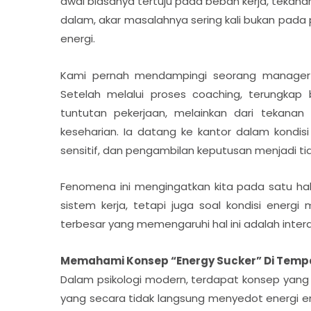
awal biasanya tertuju pada beban kerja, tekanan
dalam, akar masalahnya sering kali bukan pada 
energi.
Kami pernah mendampingi seorang manager y
Setelah melalui proses coaching, terungka
tuntutan pekerjaan, melainkan dari tekanan
keseharian. Ia datang ke kantor dalam kondisi
sensitif, dan pengambilan keputusan menjadi ti
Fenomena ini mengingatkan kita pada satu hal
sistem kerja, tetapi juga soal kondisi energ
terbesar yang memengaruhi hal ini adalah intera
Memahami Konsep “Energy Sucker” Di Tempa
Dalam psikologi modern, terdapat konsep yang se
yang secara tidak langsung menyedot energi emos