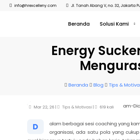
info@hrexcelleny.com
Jl. Tanah Abang V, no. 32, Jakarta P
Beranda
Solusi Kami
Energy Sucke
Menguras
Beranda
Blog
Tips & Motiva
Mar 22, 26 |
Tips & Motivasi
|
619 kali
alam berbagai sesi coaching yang kam
D
organisasi, ada satu pola yang cukup