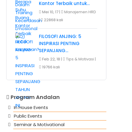
Kantor Terbaik untuk…
Mei 10, 17 |
Manajemen HRD
|
22868 kali
FILOSOFI ANJING: 5
INSPIRASI PENTING
SEPANJANG…
Feb 22, 18 |
Tips & Motivasi
|
19766 kali
Program Andalan
In House Events
Public Events
Seminar & Motivational