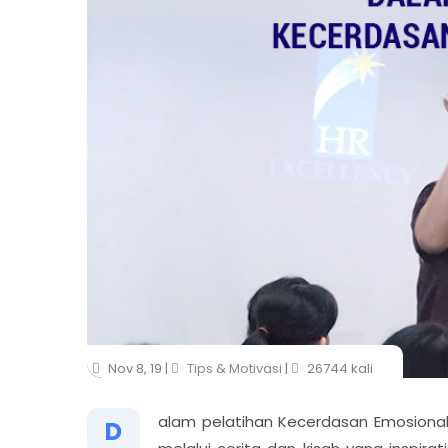
Nov 8, 19 |
Tips & Motivasi
|
26744 kali
alam pelatihan Kecerdasan Emosionalk
D