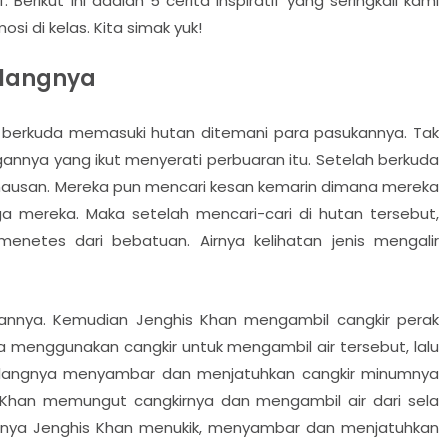
. Berikut ini adalah 5 cerita inspiratif yang seringkali kami
i di kelas. Kita simak yuk!
Elangnya
Ia berkuda memasuki hutan ditemani para pasukannya. Tak
ngannya yang ikut menyerati perbuaran itu. Setelah berkuda
hausan. Mereka pun mencari kesan kemarin dimana mereka
 mereka. Maka setelah mencari-cari di hutan tersebut,
netes dari bebatuan. Airnya kelihatan jenis mengalir
ngannya. Kemudian Jenghis Khan mengambil cangkir perak
a menggunakan cangkir untuk mengambil air tersebut, lalu
 elangnya menyambar dan menjatuhkan cangkir minumnya
s Khan memungut cangkirnya dan mengambil air dari sela
angnya Jenghis Khan menukik, menyambar dan menjatuhkan