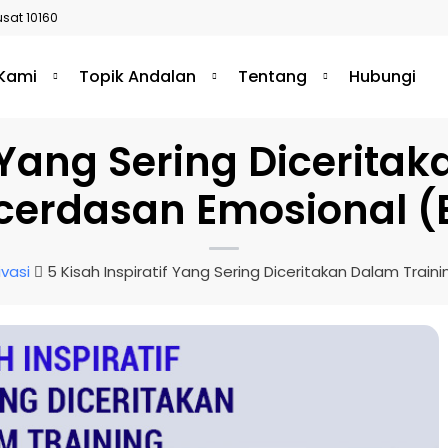
usat 10160
 Kami
Topik Andalan
Tentang
Hubungi
f Yang Sering Dicerita
cerdasan Emosional (
ivasi
5 Kisah Inspiratif Yang Sering Diceritakan Dalam Trai