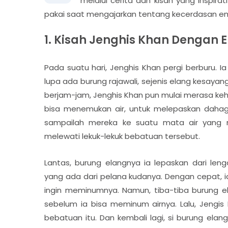
melalui cerita dan kisah yang inspiratif
pakai saat mengajarkan tentang kecerdasan emos
1. Kisah Jenghis Khan Dengan 
Pada suatu hari, Jenghis Khan pergi berburu. 
lupa ada burung rajawali, sejenis elang kesaya
berjam-jam, Jenghis Khan pun mulai merasa ke
bisa menemukan air, untuk melepaskan dahaga
sampailah mereka ke suatu mata air yang me
melewati lekuk-lekuk bebatuan tersebut.
Lantas, burung elangnya ia lepaskan dari le
yang ada dari pelana kudanya. Dengan cepat, i
ingin meminumnya. Namun, tiba-tiba burung
sebelum ia bisa meminum airnya. Lalu, Jengi
bebatuan itu. Dan kembali lagi, si burung el