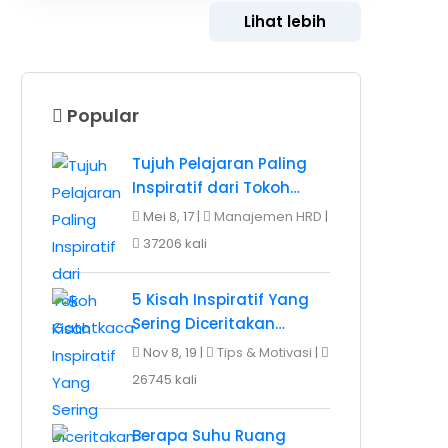
Lihat lebih
Popular
Tujuh Pelajaran Paling
Inspiratif dari Tokoh…
Mei 8, 17 |
Manajemen HRD
|
37206 kali
5 Kisah Inspiratif Yang
Sering Diceritakan…
Nov 8, 19 |
Tips & Motivasi
|
26745 kali
Berapa Suhu Ruang