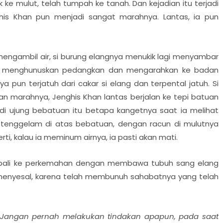
k ke mulut, telah tumpah ke tanah. Dan kejadian itu terjadi
ghis Khan pun menjadi sangat marahnya. Lantas, ia pun
n mengambil air, si burung elangnya menukik lagi menyambar
i, ia menghunuskan pedangkan dan mengarahkan ke badan
a pun terjatuh dari cakar si elang dan terpental jatuh. Si
an marahnya, Jenghis Khan lantas berjalan ke tepi batuan
 di ujung bebatuan itu betapa kangetnya saat ia melihat
 tenggelam di atas bebatuan, dengan racun di mulutnya
i, kalau ia meminum airnya, ia pasti akan mati.
embali ke perkemahan dengan membawa tubuh sang elang
 menyesal, karena telah membunuh sahabatnya yang telah
Jangan pernah melakukan tindakan apapun, pada saat