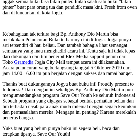
nggak semua buku bisa bikin pinter. Inilah salah satu buku “bikin
pinter” buat para orang tua dan pendidik masa kini. Fresh from oven
dan di luncurkan di kota Jogja.
Kebahagiaan tak terkira bagi Bp. Anthony Dio Martin bisa
melakukan Peluncuran Buku terbarunya ini di Jogja. Jogja punya
arti tersendiri di hati beliau. Dan tambah bahagia lihat semangat
semuanya yang mau menghadiri acara ini. Tentu saja ini tidak lepas
dari dukungan dari tim penerbit Elex Media support penuh dari
Toko
Gramedia
Jogja City Mall tempat acara ini dilaksanakan.
Acara peluncuran yang berlangsung tanggal 5 Oktober 2019 dari
jam 14.00-16.00 itu pun berjalan dengan sukses dan ramai banget.
Thanks buat dukungannya Jogya buat buku ini! Proudly present to
Indonesia! Dan dengan ini sekaligus Bp. Anthony Dio Martin pun
mengumandangkan program Save Our Youth ke seluruh Indonesia!
Sebuah program yang digagas sebagai bentuk perhatian beliau dan
tim terhadap nasib para anak muda milenial dengan segala keunikan
dan permasalahan mereka. Mengapa ini penting? Karena merekalah
penerus bangsa.
Yuks buat yang belum punya buku ini segera beli, baca dan
terapkan tipsnya. Save Our Youth!