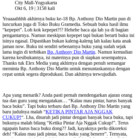
Okt 6, 19 |
3158 kali
Yeaaaahhhh akhirnya buku ke-18 Bp. Anthony Dio Martin pun di
luncurkan juga di Toko Buku Gramedia. Sebuah buku hasil ilmu
“kepepet”. Loh kok kepepet?!? Hehehe baca aja lah ya di bagian
pengantarnya. Namun meskipun kepepet tapi bukan berarti buku ini
isinya ngasal. Dipastikan bukan kaleng-kaleng lah kalau kata anak
jaman now. Buku ini sendiri sebenarnya buku yang sudah sejak
lama ingin di terbitkan
Bp. Anthony Dio Martin
. Namun kemudian
karena kesibukannya, isi materinya pun di siapkan sesempatnya.
Thanks tuk Elex Media yang akhirnya dengan penuh semangar
meminta Bp. Anthony Dio Martin untuk menuntaskannya dengan
cepat untuk segera diprodukasi. Dan akhirnya terwujudlah.
Apa yang menarik? Anda pasti pernah mendengarkan ajaran orang
tua dan guru yang mengatakan… “Kalau mau pintar, harus banyak
baca buku”. Tapi buku terbaru dari Bp. Anthony Dio Martin yang
baru judulnya malah “
KETIKA PINTAR AJA NGGAK
CUKUP!
“. Lha, disuruh jadi pintar dengan banyak baca buku, tapi
bukunya malah bilang “Ketika Pintar Aja Nggak Cukup!”. Terus
ngapain harus baca buku dong?? Jadi, kayaknya perlu dikoreksi
deh! “Kalau mau jadi pintar, baca buku yang benerrr”. Ternyata,