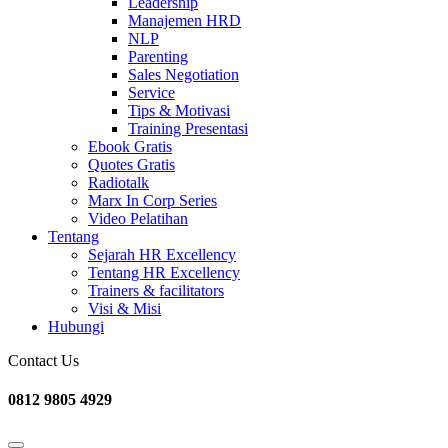
Leadership
Manajemen HRD
NLP
Parenting
Sales Negotiation
Service
Tips & Motivasi
Training Presentasi
Ebook Gratis
Quotes Gratis
Radiotalk
Marx In Corp Series
Video Pelatihan
Tentang
Sejarah HR Excellency
Tentang HR Excellency
Trainers & facilitators
Visi & Misi
Hubungi
Contact Us
0812 9805 4929