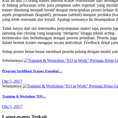
Kali ini ada 25 orang trainer internal Kalbe Nutritionals dari berb
di bidang pelayanan serta para pimpinan sales regional yang memili
trainer ditantang menjadi kreatif dengan menciptakan proses belaja
aspek pengetahuan (kognitif), perasaan (afektif) maupun perilaku (ko
yang lebih sistematis dan kreatif. Apalagi semuanya itu disampaika
Tidak hanya dari sisi sistematika penyampaian materi saja, peserta jug
opening dan closing yang langsung ‘mengena’ hingga teknik acting .
berinteraksi dan berhubungan dengan peserta pelatihan. Peserta jug
dalam bentuk kontes mengajar secara individual. Feedback detail yan
Setiap proses benar-benar membuat peserta pulang dengan modal yang 
Sebelumnya
Program Sertifikasi Trainer Essential…
Okt 5, 2017
Selanjutnya
Training & Workshop “EQ…
Okt 5, 2017
Latest-events Terkait