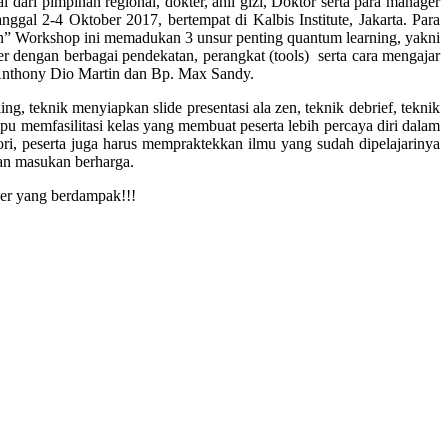
dari pimpinan regional, dokter, ahli gizi, Doktor serta para manager
ggal 2-4 Oktober 2017, bertempat di Kalbis Institute, Jakarta. Para
ion” Workshop ini memadukan 3 unsur penting quantum learning, yakni
ser dengan berbagai pendekatan, perangkat (tools) serta cara mengajar
. Anthony Dio Martin dan Bp. Max Sandy.
ing, teknik menyiapkan slide presentasi ala zen, teknik debrief, teknik
u memfasilitasi kelas yang membuat peserta lebih percaya diri dalam
ori, peserta juga harus mempraktekkan ilmu yang sudah dipelajarinya
kan masukan berharga.
ner yang berdampak!!!