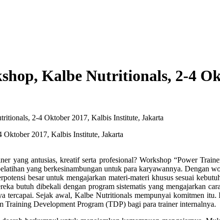
hop, Kalbe Nutritionals, 2-4 Okt
tionals, 2-4 Oktober 2017, Kalbis Institute, Jakarta
ainer yang antusias, kreatif serta profesional? Workshop “Power Trai
pelatihan yang berkesinambungan untuk para karyawannya. Dengan work
rpotensi besar untuk mengajarkan materi-materi khusus sesuai kebutuha
ka butuh dibekali dengan program sistematis yang mengajarkan cara-c
anya tercapai. Sejak awal, Kalbe Nutritionals mempunyai komitmen itu.
 Training Development Program (TDP) bagi para trainer internalnya.