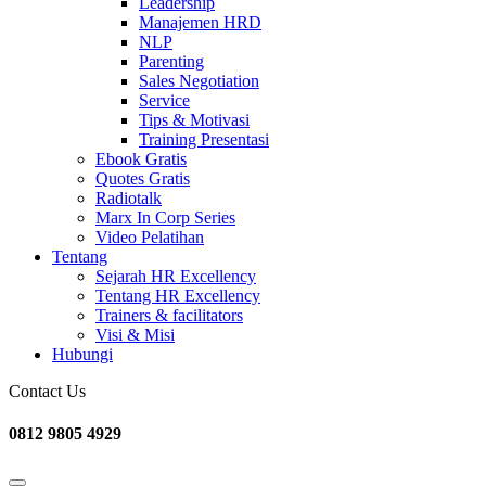
Leadership
Manajemen HRD
NLP
Parenting
Sales Negotiation
Service
Tips & Motivasi
Training Presentasi
Ebook Gratis
Quotes Gratis
Radiotalk
Marx In Corp Series
Video Pelatihan
Tentang
Sejarah HR Excellency
Tentang HR Excellency
Trainers & facilitators
Visi & Misi
Hubungi
Contact Us
0812 9805 4929