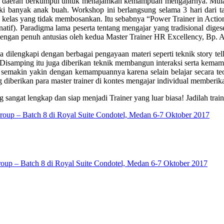
agai daerah berkumpul untuk menajamkan kemampuan mengajarnya. Mulai 
ki banyak anak buah. Workshop ini berlangsung selama 3 hari dari tan
r di kelas yang tidak membosankan. Itu sebabnya “Power Trainer in Act
natif). Paradigma lama peserta tentang mengajar yang tradisional dige
n dengan penuh antusias oleh kedua Master Trainer HR Excellency, Bp
a dilengkapi dengan berbagai pengayaan materi seperti teknik story tell
 Disamping itu juga diberikan teknik membangun interaksi serta kemamp
a semakin yakin dengan kemampuannya karena selain belajar secara te
g diberikan para master trainer di kontes mengajar individual memberi
sangat lengkap dan siap menjadi Trainer yang luar biasa! Jadilah trai