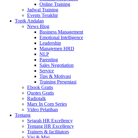
Online Training
Jadwal Training
Events Terakhir
Topik Andalan
News Blog
Business Management
Emotional Intelligence
Leadership
Manajemen HRD
NLP
Parenting
Sales Negotiation
Service
Tips & Motivasi
Training Presentasi
Ebook Gratis
Quotes Gratis
Radiotalk
Marx In Corp Series
Video Pelatihan
Tentang
Sejarah HR Excellency
Tentang HR Excellency
Trainers & facilitators
Visi & Misi