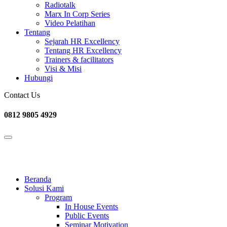
Radiotalk
Marx In Corp Series
Video Pelatihan
Tentang
Sejarah HR Excellency
Tentang HR Excellency
Trainers & facilitators
Visi & Misi
Hubungi
Contact Us
0812 9805 4929
Beranda
Solusi Kami
Program
In House Events
Public Events
Seminar Motivation