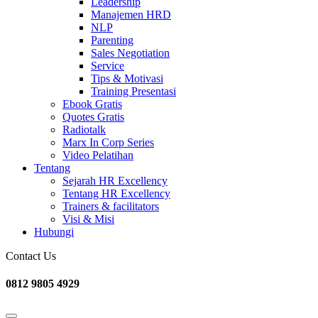
Leadership
Manajemen HRD
NLP
Parenting
Sales Negotiation
Service
Tips & Motivasi
Training Presentasi
Ebook Gratis
Quotes Gratis
Radiotalk
Marx In Corp Series
Video Pelatihan
Tentang
Sejarah HR Excellency
Tentang HR Excellency
Trainers & facilitators
Visi & Misi
Hubungi
Contact Us
0812 9805 4929