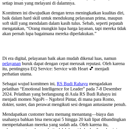
setiap insan yang melayani di dalamnya.
Komitmen ini diwujudkan dengan terus meningkatkan kualitas diri,
baik dalam hard skill untuk mendukung pelayanan prima, maupun
soft skill yang mendalam dalam kasih tulus. Sebab, seperti pepatah
mengatakan, “Orang mungkin lupa harga layanan, tapi mereka tidak
akan pernah lupa bagaimana mereka diperlakukan.”
Di era digital, pelayanan baik akan mudah dikenal luas, namun
pelayanan
buruk dapat dengan cepat merusak reputasi. Oleh karena
itu, pentingnya EQ Service: Service with Heart 💕 menjadi
perhatian utama.
Sebagai wujud komitmen ini,
RS Budi Rahayu
mengadakan
pelatihan “Emotional Intelligence for Leader” pada 7-8 Desember
2024. Pelatihan yang berlangsung di Aula RS Budi Rahayu ini
menjadi momen NgoPi – Ngobrol Pintar, di mana para Romo,
dokter, suster, dan perawat mengikuti sesi dengan antusiasme penuh.
Mendapatkan customer baru memang menantang—biaya dan
usahanya bahkan bisa mencapai 5 hingga 20 kali lipat dibandingkan
mempertahankan mereka yang sudah ada. Oleh karena itu,