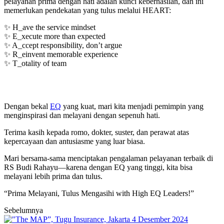
pelayanan prima dengan hati adalah kunci keberhasilan, dan ini
memerlukan pendekatan yang tulus melalui HEART:
✨ H_ave the service mindset
✨ E_xecute more than expected
✨ A_ccept responsibility, don’t argue
✨ R_einvent memorable experience
✨ T_otality of team
Dengan bekal
EQ
yang kuat, mari kita menjadi pemimpin yang
menginspirasi dan melayani dengan sepenuh hati.
Terima kasih kepada romo, dokter, suster, dan perawat atas
kepercayaan dan antusiasme yang luar biasa.
Mari bersama-sama menciptakan pengalaman pelayanan terbaik di
RS Budi Rahayu—karena dengan EQ yang tinggi, kita bisa
melayani lebih prima dan tulus.
“Prima Melayani, Tulus Mengasihi with High EQ Leaders!”
Sebelumnya