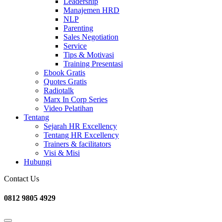
Leadership
Manajemen HRD
NLP
Parenting
Sales Negotiation
Service
Tips & Motivasi
Training Presentasi
Ebook Gratis
Quotes Gratis
Radiotalk
Marx In Corp Series
Video Pelatihan
Tentang
Sejarah HR Excellency
Tentang HR Excellency
Trainers & facilitators
Visi & Misi
Hubungi
Contact Us
0812 9805 4929