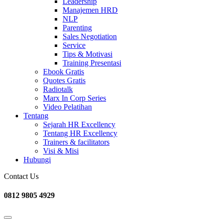
Leadership
Manajemen HRD
NLP
Parenting
Sales Negotiation
Service
Tips & Motivasi
Training Presentasi
Ebook Gratis
Quotes Gratis
Radiotalk
Marx In Corp Series
Video Pelatihan
Tentang
Sejarah HR Excellency
Tentang HR Excellency
Trainers & facilitators
Visi & Misi
Hubungi
Contact Us
0812 9805 4929