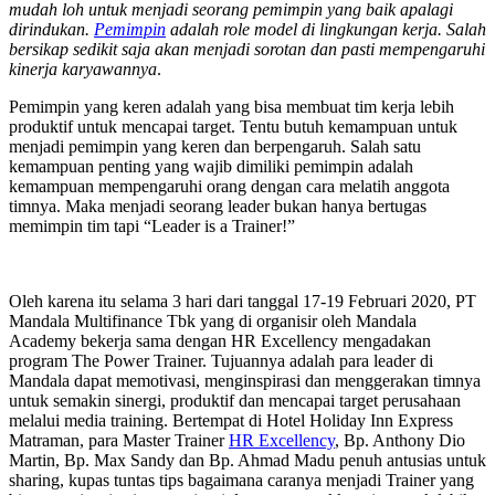
mudah loh untuk menjadi seorang pemimpin yang baik apalagi
dirindukan.
Pemimpin
adalah role model di lingkungan kerja. Salah
bersikap sedikit saja akan menjadi sorotan dan pasti mempengaruhi
kinerja karyawannya
.
Pemimpin yang keren adalah yang bisa membuat tim kerja lebih
produktif untuk mencapai target. Tentu butuh kemampuan untuk
menjadi pemimpin yang keren dan berpengaruh. Salah satu
kemampuan penting yang wajib dimiliki pemimpin adalah
kemampuan mempengaruhi orang dengan cara melatih anggota
timnya. Maka menjadi seorang leader bukan hanya bertugas
memimpin tim tapi “Leader is a Trainer!”
Oleh karena itu selama 3 hari dari tanggal 17-19 Februari 2020, PT
Mandala Multifinance Tbk yang di organisir oleh Mandala
Academy bekerja sama dengan HR Excellency mengadakan
program The Power Trainer. Tujuannya adalah para leader di
Mandala dapat memotivasi, menginspirasi dan menggerakan timnya
untuk semakin sinergi, produktif dan mencapai target perusahaan
melalui media training. Bertempat di Hotel Holiday Inn Express
Matraman, para Master Trainer
HR Excellency
, Bp. Anthony Dio
Martin, Bp. Max Sandy dan Bp. Ahmad Madu penuh antusias untuk
sharing, kupas tuntas tips bagaimana caranya menjadi Trainer yang