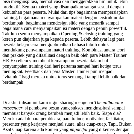
bisa menginspirasi, memotivasi dan menggerakkan tim untuk lebih
produktif. Semua materi yang disampaikan sangat sesuai dengan
kebutuhan para peserta. Mulai dari tips bagaimana mempersiapkan
training, bagaimana menyampaikan materi dengan terstruktur dan
berdampak, bagaimana mendesign slide yang menarik sampai
bagaimana cara menyampaikan isi materi dengan penuh powerful.
Tak lupa senin menyampaikan Opening & closing training yang
keren pun diajarkan juga kepada peserta. Lebih dahsyat lagi para
peserta belajar cara mengoptimalkan bahasa tubuh untuk
mendukung penyampaian materi training. Kombinasi antara teori
dan praktek yang difasilitasi dengan baik oleh para Master Trainer
HR Excellency membuat kemampuan peserta dalam hal
penyampaian training dari hari pertama sampai hari ketiga terus
meningkat. Feedback dari para Master Trainer pun menjadi
“vitamin” bagi mereka untuk terus semangat tampil lebih baik dan
berdampak.
Di akhir tulisan ini kami ingin sharing mengenai
The millionaire
messenger
, si pembawa pesan yang sukses menginspirasi sampai
membuat banyak orang berubah menjadi lebih baik. Siapa dia?
Mereka adalah para pembicara, para trainer, motivator, fasilitator,
presenter yang kerjanya menjual suara, alias cuap-cuap. Tapi, Bukan
Asal Cuap karena ada konten yang
impactful
yang dikemas dengan