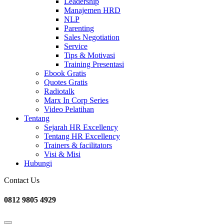
Leadership
Manajemen HRD
NLP
Parenting
Sales Negotiation
Service
Tips & Motivasi
Training Presentasi
Ebook Gratis
Quotes Gratis
Radiotalk
Marx In Corp Series
Video Pelatihan
Tentang
Sejarah HR Excellency
Tentang HR Excellency
Trainers & facilitators
Visi & Misi
Hubungi
Contact Us
0812 9805 4929