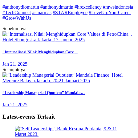
#anthonydiomartin
#anthonydmartin
#hrexcellency
#mwsindonesia
#TechConnect
#sinarmas
#STAREmployee
#LevelUpYourCareer
#GrowWithUs
Sebelumnya
"Internalisasi Nilai: Menghidupkan Core…
Jan 21, 2025
Selanjutnya
“Leadership Managerial Quotient” Mandala…
Jan 21, 2025
Latest-events Terkait