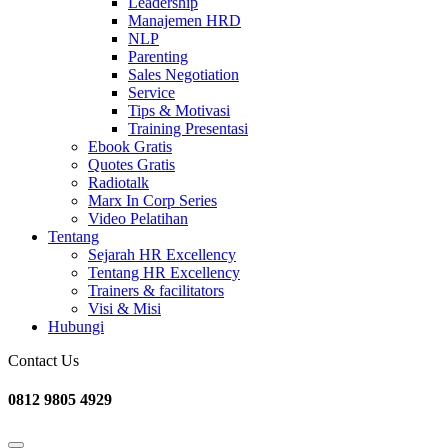
Leadership
Manajemen HRD
NLP
Parenting
Sales Negotiation
Service
Tips & Motivasi
Training Presentasi
Ebook Gratis
Quotes Gratis
Radiotalk
Marx In Corp Series
Video Pelatihan
Tentang
Sejarah HR Excellency
Tentang HR Excellency
Trainers & facilitators
Visi & Misi
Hubungi
Contact Us
0812 9805 4929