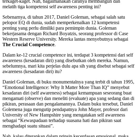
terkaget-kaget. Nah, bagaimanakah caranya membangun dan
melatih tiga kompetensi self awareness penting ini?
Sebenarnya, di tahun 2017, Daniel Goleman, sebagai salah satu
pelopor EQ di dunia, sudah memperkenalkan 12 kompetensi
penting yang perlu dimiliki para pemimpin dunia. Goleman
bekerjasama dengan Richard Boyatzis, seorang professor di Case
Western Reserve University. Mereka lantas menyebutnya sebagai
The Crucial Competence
.
Dalam ke-12 crucial competence ini, terdapat 3 kompetensi dari self
awareness (kesadaran diri) yang disebutkan oleh mereka. Namun,
sebelumnya, mari kita perjelas dulu apa sih yang disebut sebagai self
awareness (kesadaran diri) itu?
Daniel Goleman, di buku monumentalnya yang terbit di tahun 1995,
“Emotional Intelligence: Why It Matter More Than IQ” menyebut
kesadaran diri (self awareness) sebagai kemampuan seseorang buat
mengamati (observe) dan meneliti (evaluate) apa yang sedang dan di
pikiran, perasaan dan pengalamannya. Dalam buku tersebut, Daniel
Golemena juga mengutip pendapatnya John Mayer, profesor dari
University of New Hampshire yang mengatakan self awareness
sebagai “Kewaspadaan terhadap suasana hati dan pikiran saat
menghadapi suatu situasi”.
Nah, kalau diterapkan dalam prinsip kecerdasan emosional, maka