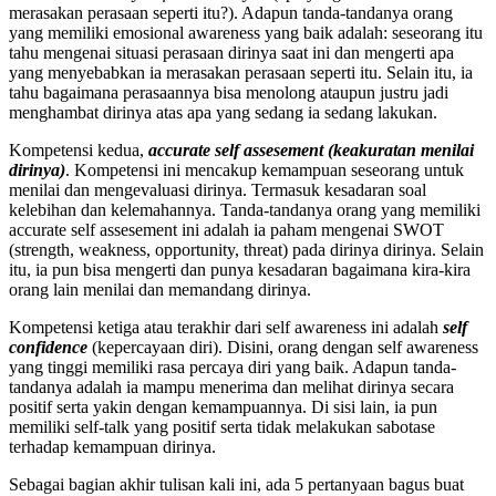
merasakan perasaan seperti itu?). Adapun tanda-tandanya orang
yang memiliki emosional awareness yang baik adalah: seseorang itu
tahu mengenai situasi perasaan dirinya saat ini dan mengerti apa
yang menyebabkan ia merasakan perasaan seperti itu. Selain itu, ia
tahu bagaimana perasaannya bisa menolong ataupun justru jadi
menghambat dirinya atas apa yang sedang ia sedang lakukan.
Kompetensi kedua,
accurate self assesement (keakuratan menilai
dirinya)
. Kompetensi ini mencakup kemampuan seseorang untuk
menilai dan mengevaluasi dirinya. Termasuk kesadaran soal
kelebihan dan kelemahannya. Tanda-tandanya orang yang memiliki
accurate self assesement ini adalah ia paham mengenai SWOT
(strength, weakness, opportunity, threat) pada dirinya dirinya. Selain
itu, ia pun bisa mengerti dan punya kesadaran bagaimana kira-kira
orang lain menilai dan memandang dirinya.
Kompetensi ketiga atau terakhir dari self awareness ini adalah
self
confidence
(kepercayaan diri). Disini, orang dengan self awareness
yang tinggi memiliki rasa percaya diri yang baik. Adapun tanda-
tandanya adalah ia mampu menerima dan melihat dirinya secara
positif serta yakin dengan kemampuannya. Di sisi lain, ia pun
memiliki self-talk yang positif serta tidak melakukan sabotase
terhadap kemampuan dirinya.
Sebagai bagian akhir tulisan kali ini, ada 5 pertanyaan bagus buat