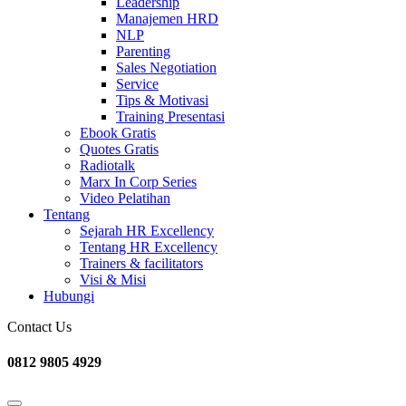
Leadership
Manajemen HRD
NLP
Parenting
Sales Negotiation
Service
Tips & Motivasi
Training Presentasi
Ebook Gratis
Quotes Gratis
Radiotalk
Marx In Corp Series
Video Pelatihan
Tentang
Sejarah HR Excellency
Tentang HR Excellency
Trainers & facilitators
Visi & Misi
Hubungi
Contact Us
0812 9805 4929