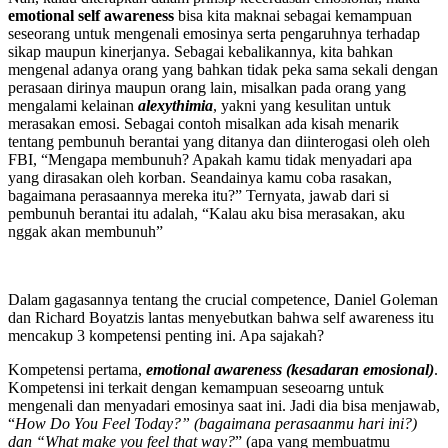
emotional self awareness
bisa kita maknai sebagai kemampuan
seseorang untuk mengenali emosinya serta pengaruhnya terhadap
sikap maupun kinerjanya. Sebagai kebalikannya, kita bahkan
mengenal adanya orang yang bahkan tidak peka sama sekali dengan
perasaan dirinya maupun orang lain, misalkan pada orang yang
mengalami kelainan
alexythimia
, yakni yang kesulitan untuk
merasakan emosi. Sebagai contoh misalkan ada kisah menarik
tentang pembunuh berantai yang ditanya dan diinterogasi oleh oleh
FBI, “Mengapa membunuh? Apakah kamu tidak menyadari apa
yang dirasakan oleh korban. Seandainya kamu coba rasakan,
bagaimana perasaannya mereka itu?” Ternyata, jawab dari si
pembunuh berantai itu adalah, “Kalau aku bisa merasakan, aku
nggak akan membunuh”
Dalam gagasannya tentang the crucial competence, Daniel Goleman
dan Richard Boyatzis lantas menyebutkan bahwa self awareness itu
mencakup 3 kompetensi penting ini. Apa sajakah?
Kompetensi pertama,
emotional awareness (kesadaran emosional)
.
Kompetensi ini terkait dengan kemampuan seseoarng untuk
mengenali dan menyadari emosinya saat ini. Jadi dia bisa menjawab,
“
How Do You Feel Today?” (bagaimana perasaanmu hari ini?)
dan “What make you feel that way?
” (apa yang membuatmu