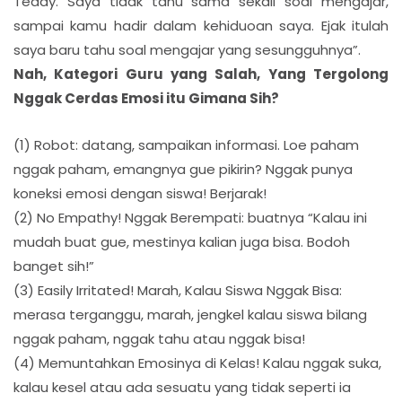
Teddy. Saya tidak tahu sama sekali soal mengajar,
sampai kamu hadir dalam kehiduoan saya. Ejak itulah
saya baru tahu soal mengajar yang sesungguhnya”.
Nah, Kategori Guru yang Salah, Yang Tergolong
Nggak Cerdas Emosi itu Gimana Sih?
(1) Robot: datang, sampaikan informasi. Loe paham
nggak paham, emangnya gue pikirin? Nggak punya
koneksi emosi dengan siswa! Berjarak!
(2) No Empathy! Nggak Berempati: buatnya “Kalau ini
mudah buat gue, mestinya kalian juga bisa. Bodoh
banget sih!”
(3) Easily Irritated! Marah, Kalau Siswa Nggak Bisa:
merasa terganggu, marah, jengkel kalau siswa bilang
nggak paham, nggak tahu atau nggak bisa!
(4) Memuntahkan Emosinya di Kelas! Kalau nggak suka,
kalau kesel atau ada sesuatu yang tidak seperti ia