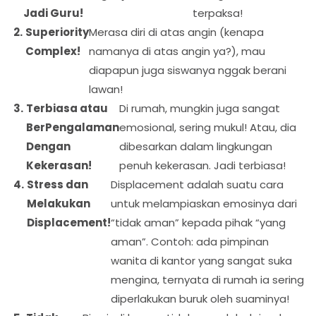
Jadi Guru!
terpaksa!
Superiority
Merasa diri di atas angin (kenapa
Complex!
namanya di atas angin ya?), mau
diapapun juga siswanya nggak berani
lawan!
Terbiasa atau
Di rumah, mungkin juga sangat
BerPengalaman
emosional, sering mukul! Atau, dia
Dengan
dibesarkan dalam lingkungan
Kekerasan!
penuh kekerasan. Jadi terbiasa!
Stress dan
Displacement adalah suatu cara
Melakukan
untuk melampiaskan emosinya dari
Displacement!
“tidak aman” kepada pihak “yang
aman”. Contoh: ada pimpinan
wanita di kantor yang sangat suka
mengina, ternyata di rumah ia sering
diperlakukan buruk oleh suaminya!