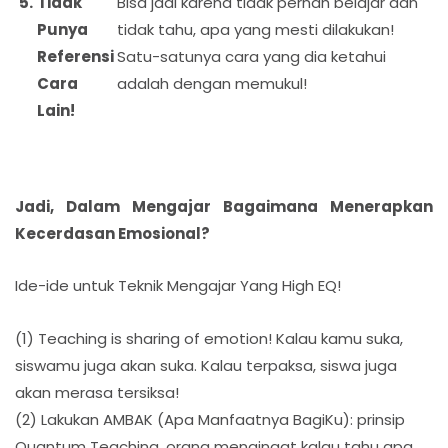
Tidak
Bisa jadi karena tidak pernah belajar dan
Punya
tidak tahu, apa yang mesti dilakukan!
Referensi
Satu-satunya cara yang dia ketahui
Cara
adalah dengan memukul!
Lain!
Jadi, Dalam Mengajar Bagaimana Menerapkan
Kecerdasan Emosional?
Ide-ide untuk Teknik Mengajar Yang High EQ!
(1) Teaching is sharing of emotion! Kalau kamu suka,
siswamu juga akan suka. Kalau terpaksa, siswa juga
akan merasa tersiksa!
(2) Lakukan AMBAK (Apa Manfaatnya BagiKu): prinsip
Quantum Teaching, orang mengingat kalau tahu apa