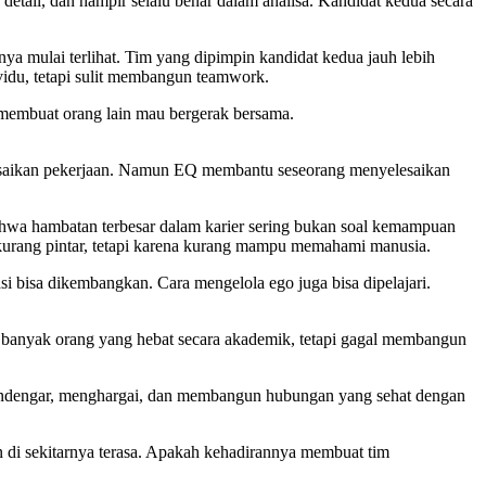
etail, dan hampir selalu benar dalam analisa. Kandidat kedua secara
a mulai terlihat. Tim yang dipimpin kandidat kedua jauh lebih
ividu, tetapi sulit membangun teamwork.
 membuat orang lain mau bergerak bersama.
esaikan pekerjaan. Namun EQ membantu seseorang menyelesaikan
ahwa hambatan terbesar dalam karier sering bukan soal kemampuan
a kurang pintar, tetapi karena kurang mampu memahami manusia.
 bisa dikembangkan. Cara mengelola ego juga bisa dipelajari.
da banyak orang yang hebat secara akademik, tetapi gagal membangun
 mendengar, menghargai, dan membangun hubungan yang sehat dengan
an di sekitarnya terasa. Apakah kehadirannya membuat tim