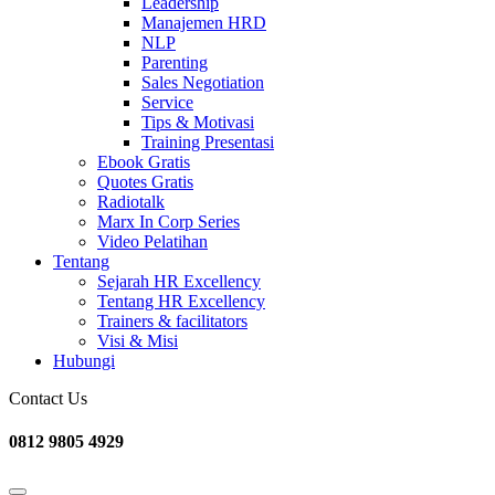
Leadership
Manajemen HRD
NLP
Parenting
Sales Negotiation
Service
Tips & Motivasi
Training Presentasi
Ebook Gratis
Quotes Gratis
Radiotalk
Marx In Corp Series
Video Pelatihan
Tentang
Sejarah HR Excellency
Tentang HR Excellency
Trainers & facilitators
Visi & Misi
Hubungi
Contact Us
0812 9805 4929