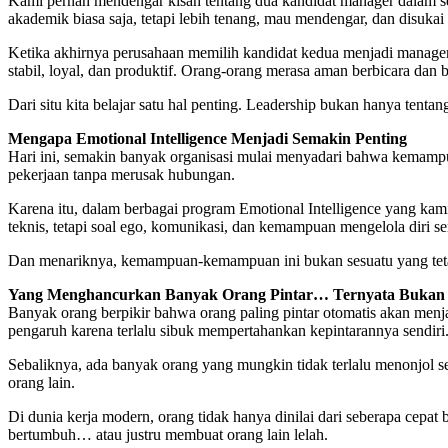
Kami pernah mendengar kisah tentang dua kandidat manager dalam sebu
akademik biasa saja, tetapi lebih tenang, mau mendengar, dan disukai 
Ketika akhirnya perusahaan memilih kandidat kedua menjadi manager
stabil, loyal, dan produktif. Orang-orang merasa aman berbicara dan 
Dari situ kita belajar satu hal penting. Leadership bukan hanya t
Mengapa Emotional Intelligence Menjadi Semakin Penting
Hari ini, semakin banyak organisasi mulai menyadari bahwa kemam
pekerjaan tanpa merusak hubungan.
Karena itu, dalam berbagai program Emotional Intelligence yang ka
teknis, tetapi soal ego, komunikasi, dan kemampuan mengelola diri s
Dan menariknya, kemampuan-kemampuan ini bukan sesuatu yang tetap. 
Yang Menghancurkan Banyak Orang Pintar… Ternyata Buka
Banyak orang berpikir bahwa orang paling pintar otomatis akan menja
pengaruh karena terlalu sibuk mempertahankan kepintarannya sendiri
Sebaliknya, ada banyak orang yang mungkin tidak terlalu menonjol
orang lain.
Di dunia kerja modern, orang tidak hanya dinilai dari seberapa cepa
bertumbuh… atau justru membuat orang lain lelah.