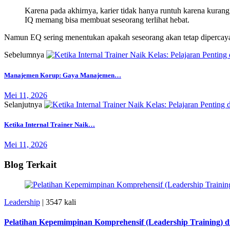
Karena pada akhirnya, karier tidak hanya runtuh karena kura
IQ memang bisa membuat seseorang terlihat hebat.
Namun EQ sering menentukan apakah seseorang akan tetap dipercaya
Sebelumnya
Manajemen Korup: Gaya Manajemen…
Mei 11, 2026
Selanjutnya
Ketika Internal Trainer Naik…
Mei 11, 2026
Blog Terkait
Leadership
|
3547 kali
Pelatihan Kepemimpinan Komprehensif (Leadership Training) di