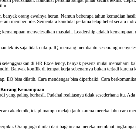
ah perusahaan. Kandidat pertama sangat pintar secara teknis. Cepat, d
tim.
, banyak orang awalnya heran. Namun beberapa tahun kemudian hasilny
berani memberi ide. Sementara kandidat pertama tetap hebat secara ind
entang kemampuan menyelesaikan masalah. Leadership adalah kemampuan
puan teknis saja tidak cukup. IQ memang membantu seseorang menyel
mi selenggarakan di HR Excellency, banyak peserta mulai memahami b
endiri. Banyak konflik di tempat kerja sebenarnya bukan terjadi karen
EQ bisa dilatih. Cara mendengar bisa diperbaiki. Cara berkomunikasi
n Kurang Kemampuan
di yang paling berhasil. Padahal realitasnya tidak sesederhana itu. A
.
 secara akademik, tetapi mampu melaju jauh karena mereka tahu cara
t berpikir. Orang juga dinilai dari bagaimana mereka membuat lingkung