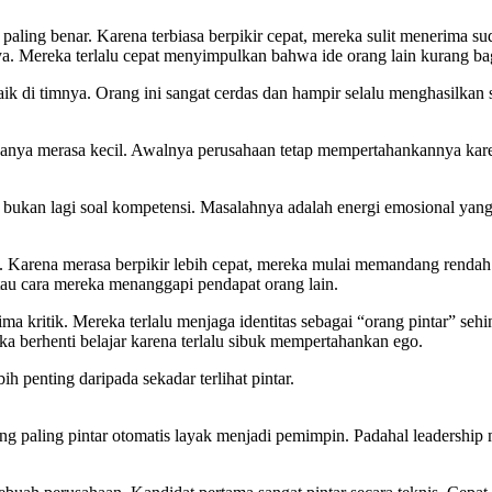
lu paling benar. Karena terbiasa berpikir cepat, mereka sulit menerima 
 Mereka terlalu cepat menyimpulkan bahwa ide orang lain kurang bag
ik di timnya. Orang ini sangat cerdas dan hampir selalu menghasilkan so
anya merasa kecil. Awalnya perusahaan tetap mempertahankannya karen
m bukan lagi soal kompetensi. Masalahnya adalah energi emosional yang
n. Karena merasa berpikir lebih cepat, mereka mulai memandang renda
 atau cara mereka menanggapi pendapat orang lain.
ima kritik. Mereka terlalu menjaga identitas sebagai “orang pintar” sehi
ka berhenti belajar karena terlalu sibuk mempertahankan ego.
h penting daripada sekadar terlihat pintar.
g paling pintar otomatis layak menjadi pemimpin. Padahal leadersh