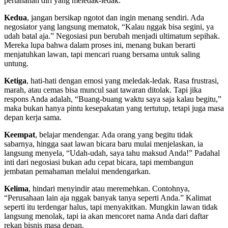
pertahanan diri yang meledak-ledak.
Kedua
, jangan bersikap ngotot dan ingin menang sendiri. Ada
negosiator yang langsung mematok, “Kalau nggak bisa segini, ya
udah batal aja.” Negosiasi pun berubah menjadi ultimatum sepihak.
Mereka lupa bahwa dalam proses ini, menang bukan berarti
menjatuhkan lawan, tapi mencari ruang bersama untuk saling
untung.
Ketiga
, hati-hati dengan emosi yang meledak-ledak. Rasa frustrasi,
marah, atau cemas bisa muncul saat tawaran ditolak. Tapi jika
respons Anda adalah, “Buang-buang waktu saya saja kalau begitu,”
maka bukan hanya pintu kesepakatan yang tertutup, tetapi juga masa
depan kerja sama.
Keempat
, belajar mendengar. Ada orang yang begitu tidak
sabarnya, hingga saat lawan bicara baru mulai menjelaskan, ia
langsung menyela, “Udah-udah, saya tahu maksud Anda!” Padahal
inti dari negosiasi bukan adu cepat bicara, tapi membangun
jembatan pemahaman melalui mendengarkan.
Kelima
, hindari menyindir atau meremehkan. Contohnya,
“Perusahaan lain aja nggak banyak tanya seperti Anda.” Kalimat
seperti itu terdengar halus, tapi menyakitkan. Mungkin lawan tidak
langsung menolak, tapi ia akan mencoret nama Anda dari daftar
rekan bisnis masa depan.