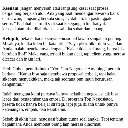
Keenam
, jangan menyerah atau langsung kesal saat proses
bargaining berjalan alot. Ada yang saat mendengar tawaran balik
dari lawan, langsung berkata sinis, “Udahlah, ini pasti nggak
serius.” Padahal justru di saat-saat ketegangan itu, banyak
kesepakatan bisa dilahirkan… asal kita sabar dan tenang.
Ketujuh
, peka terhadap sinyal emosional lawan sangatlah penting.
Misalnya, ketika klien berkata lirih, “Saya pikir-pikir dulu ya,” dan
Anda malah menekannya dengan, “Kalau tidak sekarang, harga bisa
berubah lho!” Maka yang terjadi bukan deal, tapi client yang merasa
dicecar dan ingin lari.
Herb Cohen penulis buku “You Can Negotiate Anything” pernah
berkata, “Kamu bisa saja membawa proposal terbaik, tapi kalau
sikapmu menyakitkan, maka tak seorang pun ingin berurusan
denganmu.”
Itulah mengapa kami percaya bahwa pelatihan negosiasi tak bisa
lepas dari pengembangan emosi. Di program Top Negosiator,
peserta tidak hanya belajar strategi, tapi juga dilatih untuk punya
ketenangan, empati, dan kesabaran.
Sebab di akhir hari, negosiasi bukan cuma soal angka. Tapi tentang
bagaimana Anda membuat orang lain merasa dihormati.