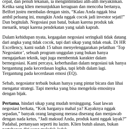
cepat, dan penuh tekanan, ia mengintimidasi alih-alih meyakinkan.
Ketika sang klien menunjukkan keraguan dan mencoba bertanya,
Belfort justru membalas dengan sinis, “Kalau Anda nggak bisa
ambil peluang ini, mungkin Anda nggak cocok jadi investor sejati!”
Dan begitulah. Negosiasi pun batal, bukan karena produk tak
menarik, tetapi karena pendekatan yang salah kaprah.
Dalam kehidupan nyata, kegagalan negosiasi seringkali tidak datang
dari angka yang tidak cocok, tapi dari sikap yang tidak enak. Di HR
Excellency, kami sudah 15 tahun menyelenggarakan pelatihan ‘Top
Negosiator’, sebuah program unggulan yang bukan hanya
mengajarkan teknik, tapi juga membentuk karakter dalam
bernegosiasi. Kami percaya, keberhasilan dalam negosiasi tak hanya
bergantung pada kecerdasan logika, tapi lebih dalam lagi.
Tergantung pada kecerdasan emosi (EQ).
Sebab, negosiator terbaik bukan hanya yang pintar bicara dan lihai
mengatur strategi. Tapi mereka yang bisa mengelola emosinya
dengan bijak.
Pertama
, hindari sikap yang mudah tersinggung. Saat lawan
negosiasi berkata, “Kok harganya mahal ya? Kayaknya nggak
sepadan,” banyak orang langsung merasa diserang dan menjawab
dengan nada ketus, “Jadi maksud Anda, produk kami nggak layak?”
Padahal, pertanyaan seperti itu lazim. Klien butuh alasan, bukan