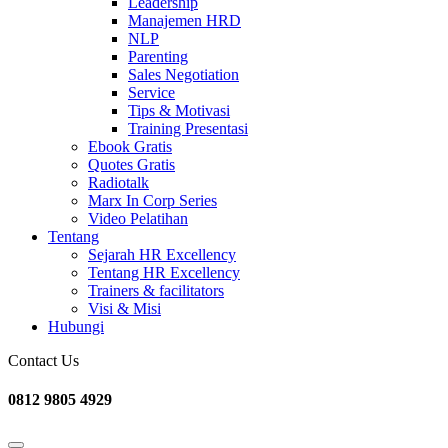
Leadership
Manajemen HRD
NLP
Parenting
Sales Negotiation
Service
Tips & Motivasi
Training Presentasi
Ebook Gratis
Quotes Gratis
Radiotalk
Marx In Corp Series
Video Pelatihan
Tentang
Sejarah HR Excellency
Tentang HR Excellency
Trainers & facilitators
Visi & Misi
Hubungi
Contact Us
0812 9805 4929