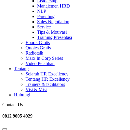
Leadership
Manajemen HRD
NLP
Parenting
Sales Negotiation
Service
Tips & Motivasi
Training Presentasi
Ebook Gratis
Quotes Gratis
Radiotalk
Marx In Corp Series
Video Pelatihan
Tentang
Sejarah HR Excellency
Tentang HR Excellency
Trainers & facilitators
Visi & Misi
Hubungi
Contact Us
0812 9805 4929