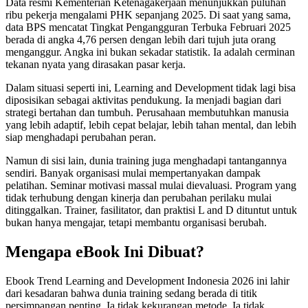
Data resmi Kementerian Ketenagakerjaan menunjukkan puluhan
ribu pekerja mengalami PHK sepanjang 2025. Di saat yang sama,
data BPS mencatat Tingkat Pengangguran Terbuka Februari 2025
berada di angka 4,76 persen dengan lebih dari tujuh juta orang
menganggur. Angka ini bukan sekadar statistik. Ia adalah cerminan
tekanan nyata yang dirasakan pasar kerja.
Dalam situasi seperti ini, Learning and Development tidak lagi bisa
diposisikan sebagai aktivitas pendukung. Ia menjadi bagian dari
strategi bertahan dan tumbuh. Perusahaan membutuhkan manusia
yang lebih adaptif, lebih cepat belajar, lebih tahan mental, dan lebih
siap menghadapi perubahan peran.
Namun di sisi lain, dunia training juga menghadapi tantangannya
sendiri. Banyak organisasi mulai mempertanyakan dampak
pelatihan. Seminar motivasi massal mulai dievaluasi. Program yang
tidak terhubung dengan kinerja dan perubahan perilaku mulai
ditinggalkan. Trainer, fasilitator, dan praktisi L and D dituntut untuk
bukan hanya mengajar, tetapi membantu organisasi berubah.
Mengapa eBook Ini Dibuat?
Ebook Trend Learning and Development Indonesia 2026 ini lahir
dari kesadaran bahwa dunia training sedang berada di titik
persimpangan penting. Ia tidak kekurangan metode. Ia tidak