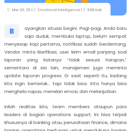
Mei 20, 25 |
Emotional Intelligence
|
598 kali
ayangkan situasi begini. Pagi-pagi, Anda baru
B
saja duduk, membuka laptop, belum sempat
menyesap kopi pertama, notifikasi sudah berdentang.
Vendor minta klarifikasi, user kirim email panjang soal
laporan yang katanya “tidak sesuai harapan,”
sementara di sisi lain, manajemen juga meminta
update laporan progress. Di saat seperti itu, kadang
kita ingin berteriak… tapi tidak bisa. Kita hanya bisa
menghela napas, menelan emosi, dan melanjutkan.
Inilah realitas kita, team members ataupun para
leaders di bagian operations support. Ini bisa terjadi
khususnya di banking atau perusahaan finance, dimana
bagian operations berfungsi untuk mendukung bagian