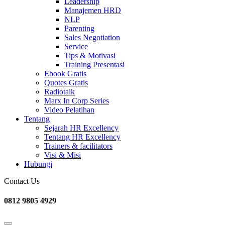
Leadership
Manajemen HRD
NLP
Parenting
Sales Negotiation
Service
Tips & Motivasi
Training Presentasi
Ebook Gratis
Quotes Gratis
Radiotalk
Marx In Corp Series
Video Pelatihan
Tentang
Sejarah HR Excellency
Tentang HR Excellency
Trainers & facilitators
Visi & Misi
Hubungi
Contact Us
0812 9805 4929