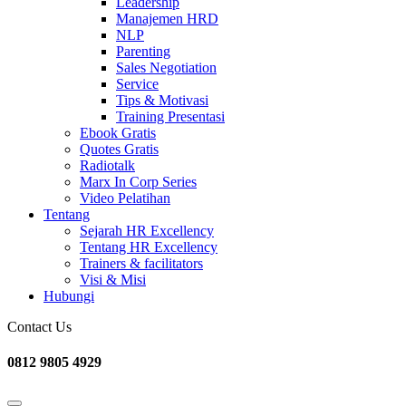
Leadership
Manajemen HRD
NLP
Parenting
Sales Negotiation
Service
Tips & Motivasi
Training Presentasi
Ebook Gratis
Quotes Gratis
Radiotalk
Marx In Corp Series
Video Pelatihan
Tentang
Sejarah HR Excellency
Tentang HR Excellency
Trainers & facilitators
Visi & Misi
Hubungi
Contact Us
0812 9805 4929