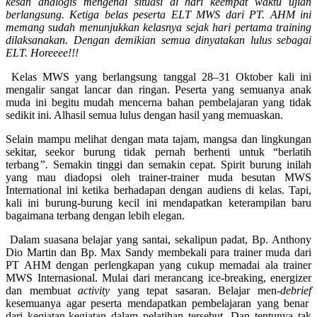
kesan analogis mengenai situasi di hari keempat waktu ujian
berlangsung. Ketiga belas peserta ELT MWS dari PT. AHM ini
memang sudah menunjukkan kelasnya sejak hari pertama training
dilaksanakan. Dengan demikian semua dinyatakan lulus sebagai
ELT. Horeeee!!!
Kelas MWS yang berlangsung tanggal 28–31 Oktober kali ini
mengalir sangat lancar dan ringan. Peserta yang semuanya anak
muda ini begitu mudah mencerna bahan pembelajaran yang tidak
sedikit ini. Alhasil semua lulus dengan hasil yang memuaskan.
Selain mampu melihat dengan mata tajam, mangsa dan lingkungan
sekitar, seekor burung tidak pernah berhenti untuk “berlatih
terbang
”.
Semakin tinggi dan semakin cepat. Spirit burung inilah
yang mau diadopsi oleh trainer-trainer muda besutan MWS
International ini ketika berhadapan dengan audiens di kelas. Tapi,
kali ini burung-burung kecil ini mendapatkan keterampilan baru
bagaimana terbang dengan lebih elegan.
Dalam suasana belajar yang santai, sekalipun padat, Bp. Anthony
Dio Martin dan Bp. Max Sandy
membekali para trainer muda dari
PT AHM dengan perlengkapan yang cukup memadai ala trainer
MWS Internasional. Mulai dari merancang ice-breaking, energizer
dan membuat
activity
yang tepat sasaran. Belajar men-
debrief
kesemuanya agar peserta mendapatkan pembelajaran yang benar
dari kegiatan-kegiatan dalam pelatihan tersebut. Dan tentunya tak