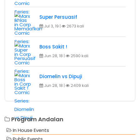
Super Persuasif
Jul 3, 19 |
2673 kali
Boss Sakit !
Jun 28, 18 |
2590 kali
Diomelin vs Dipuji
Jun 28, 18 |
2409 kali
Program Andalan
In House Events
Public Events