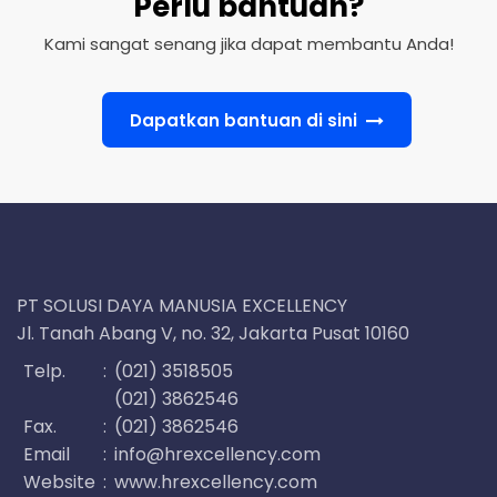
Perlu bantuan?
Kami sangat senang jika dapat membantu Anda!
Dapatkan bantuan di sini
PT SOLUSI DAYA MANUSIA EXCELLENCY
Jl. Tanah Abang V, no. 32, Jakarta Pusat 10160
Telp.
:
(021) 3518505
(021) 3862546
Fax.
:
(021) 3862546
Email
:
info@hrexcellency.com
Website
:
www.hrexcellency.com