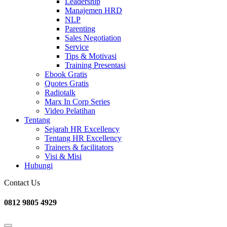
Leadership
Manajemen HRD
NLP
Parenting
Sales Negotiation
Service
Tips & Motivasi
Training Presentasi
Ebook Gratis
Quotes Gratis
Radiotalk
Marx In Corp Series
Video Pelatihan
Tentang
Sejarah HR Excellency
Tentang HR Excellency
Trainers & facilitators
Visi & Misi
Hubungi
Contact Us
0812 9805 4929