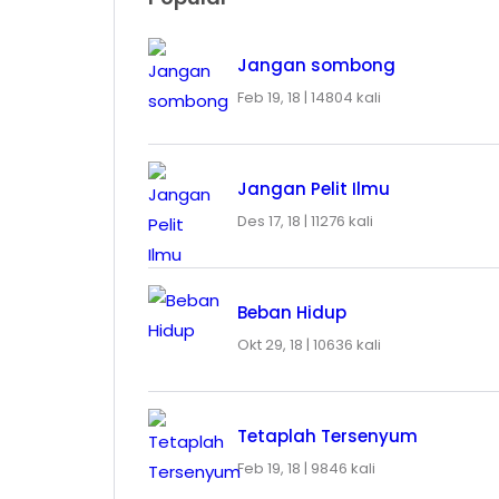
Jangan sombong
Feb 19, 18 |
14804 kali
Jangan Pelit Ilmu
Des 17, 18 |
11276 kali
Beban Hidup
Okt 29, 18 |
10636 kali
Tetaplah Tersenyum
Feb 19, 18 |
9846 kali