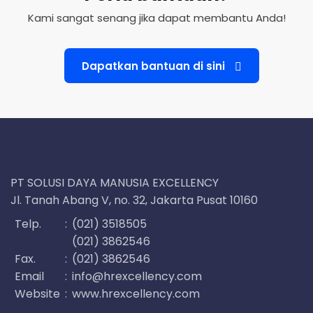
Kami sangat senang jika dapat membantu Anda!
Dapatkan bantuan di sini
PT SOLUSI DAYA MANUSIA EXCELLENCY
Jl. Tanah Abang V, no. 32, Jakarta Pusat 10160
Telp.
:
(021) 3518505
(021) 3862546
Fax.
:
(021) 3862546
Email
:
info@hrexcellency.com
Website
:
www.hrexcellency.com