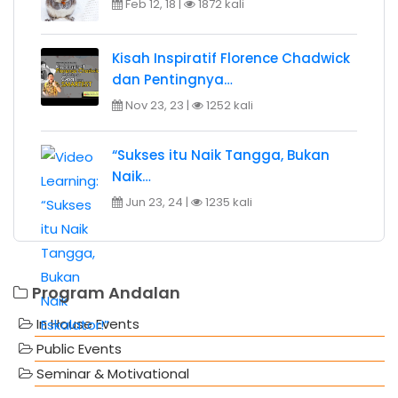
Feb 12, 18 |
1872 kali
Kisah Inspiratif Florence Chadwick
dan Pentingnya…
Nov 23, 23 |
1252 kali
“Sukses itu Naik Tangga, Bukan
Naik…
Jun 23, 24 |
1235 kali
Program Andalan
In House Events
Public Events
Seminar & Motivational