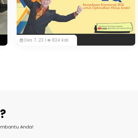
Des 7, 23 |
824 kali
?
embantu Anda!