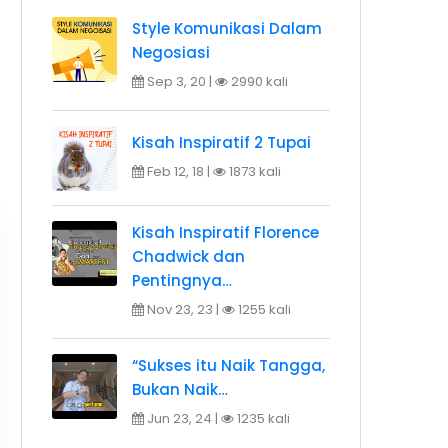
Style Komunikasi Dalam
Negosiasi
Sep 3, 20 |
2990 kali
Kisah Inspiratif 2 Tupai
Feb 12, 18 |
1873 kali
Kisah Inspiratif Florence
Chadwick dan
Pentingnya…
Nov 23, 23 |
1255 kali
“Sukses itu Naik Tangga,
Bukan Naik…
Jun 23, 24 |
1235 kali