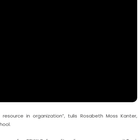
resource in organization”, tulis Rosabeth Moss Kanter,
hool.