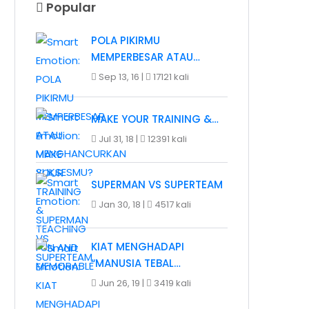
Popular
POLA PIKIRMU
MEMPERBESAR ATAU…
Sep 13, 16 |
17121 kali
MAKE YOUR TRAINING &…
Jul 31, 18 |
12391 kali
SUPERMAN VS SUPERTEAM
Jan 30, 18 |
4517 kali
KIAT MENGHADAPI
“MANUSIA TEBAL…
Jun 26, 19 |
3419 kali