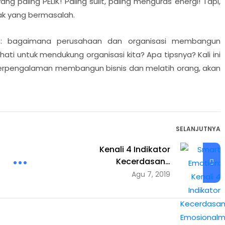
 paling PELIK! Paling sulit, paling menguras energi! Tapi,
yak yang bermasalah.
an: bagaimana perusahaan dan organisasi membangun
i untuk mendukung organisasi kita? Apa tipsnya? Kali ini
berpengalaman membangun bisnis dan melatih orang, akan
SELANJUTNYA
Kenali 4 Indikator
Kecerdasan…
Agu 7, 2019