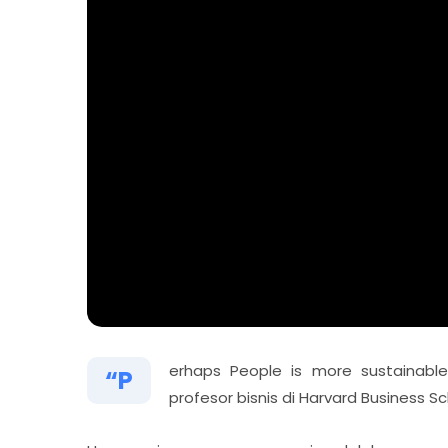
erhaps People is more sustainable 
“P
profesor bisnis di Harvard Business Sc