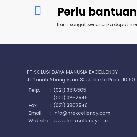
Perlu bantuan
Kami sangat senang jika dapat m
PT SOLUSI DAYA MANUSIA EXCELLENCY
Jl. Tanah Abang V, no. 32, Jakarta Pusat 10160
Telp.
:
(021) 3518505
(021) 3862546
Fax.
:
(021) 3862546
Email
:
info@hrexcellency.com
Website
:
www.hrexcellency.com