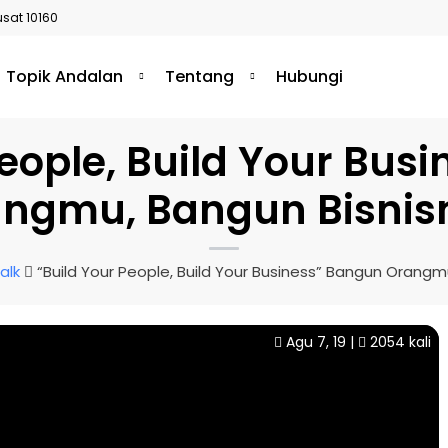
usat 10160
Topik Andalan
Tentang
Hubungi
People, Build Your Bus
ngmu, Bangun Bisni
alk
“Build Your People, Build Your Business” Bangun Orangm
Agu 7, 19 |
2054 kali