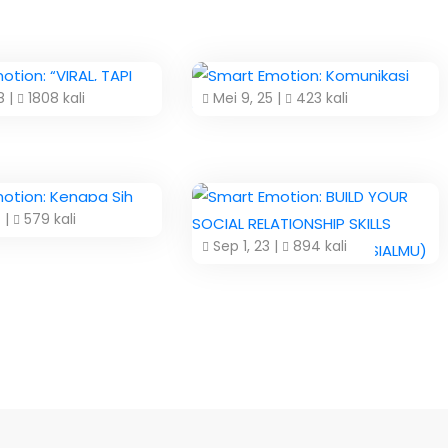
8 |
1808 kali
Mei 9, 25 |
423 kali
 |
579 kali
Sep 1, 23 |
894 kali